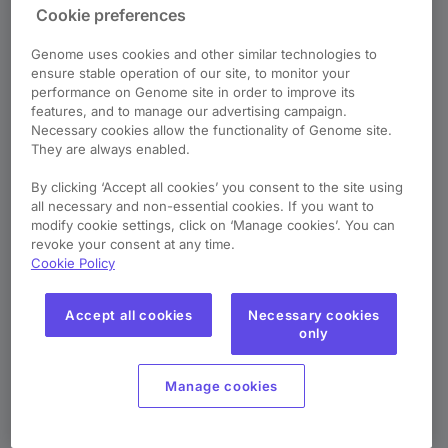
Gemeinsames Geschäftskonto
Cookie preferences
Sammelüberweisungen
Genome uses cookies and other similar technologies to
ensure stable operation of our site, to monitor your
Geldüberweisungen per API
performance on Genome site in order to improve its
iGaming-Zahlungen
features, and to manage our advertising campaign.
Necessary cookies allow the functionality of Genome site.
Genome-App
They are always enabled.
Kundensupport
By clicking ‘Accept all cookies’ you consent to the site using
all necessary and non-essential cookies. If you want to
Benachrichtigungen in Echtzeit
modify cookie settings, click on ‘Manage cookies’. You can
revoke your consent at any time.
Cookie Policy
Branchen der Kaufleute
E-commerce
Accept all cookies
Necessary cookies
only
Transport
Veranstaltungsbranche
Manage cookies
Reisebranche